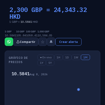
2,300 GBP =
24,343.32
HKD
1 GBP =
10.5841
HKD
1 GBP
10 GBP
100 GBP
1,000 GBP
10.5841
105.84
1058.41
10,584.05
☆
🔔
Compartir
Crear alerta
● En vivo
1H
1D
1W
1M
GRÁFICO DE
PRECIOS
1Y
5Y
10.5841
Aug 8, 2026