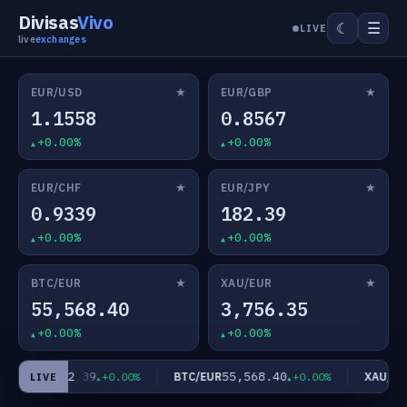
Divisas
Vivo
☰
☾
LIVE
live
exchanges
★
★
EUR/USD
EUR/GBP
1.1558
0.8567
+0.00%
+0.00%
★
★
EUR/CHF
EUR/JPY
0.9339
182.39
+0.00%
+0.00%
★
★
BTC/EUR
XAU/EUR
55,568.40
3,756.35
+0.00%
+0.00%
182.39
55,568.40
EUR/JPY
BTC/EUR
XAU/EUR
+0.00%
+0.00%
LIVE