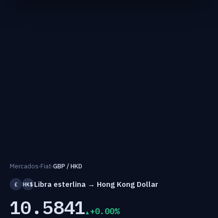
Mercados
›
Fiat
›
GBP / HKD
Libra esterlina → Hong Kong Dollar
£
HK$
10.5841
+0.00%