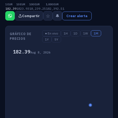
1 EUR
10 EUR
100 EUR
1,000 EUR
182.39
1823.93
18,239.25
182,392.51
☆
🔔
Compartir
Crear alerta
● En vivo
1H
1D
1W
1M
GRÁFICO DE
PRECIOS
1Y
5Y
182.39
Aug 8, 2026