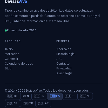
Divisas
Vivo
Tipos de cambio en vivo desde 2014. Los datos se actualizan
periódicamente a partir de fuentes de referencia como la Fed y el
BCE, junto con información del mercado libre.
En vivo desde 2014
PRODUCTO
EMPRESA
Inicio
Acerca de
Mercados
Metodología
Convertir
API
Calendario de tipos
Contacto
Blog
Privacidad
Aviso legal
© 2014–2026 DivisasVivo. Todos los derechos reservados.
🇩🇪 DE
🌐 EN
🇫🇷 FR
🇪🇸 ES
🇮🇹 IT
🇳🇱 NL
🇸🇪 SE
🇹🇷 TR
🇸🇦 AR