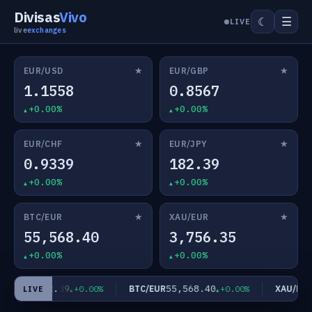
Divisas
Vivo
☰
☾
LIVE
live
exchanges
★
★
EUR/USD
EUR/GBP
1.1558
0.8567
+0.00%
+0.00%
★
★
EUR/CHF
EUR/JPY
0.9339
182.39
+0.00%
+0.00%
★
★
BTC/EUR
XAU/EUR
55,568.40
3,756.35
+0.00%
+0.00%
182.39
55,568.40
3
UR/JPY
BTC/EUR
XAU/EUR
+0.00%
+0.00%
LIVE