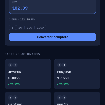
JPY
182.39
1 EUR =
182.39
JPY
1
10
100
1000
Conversor completo
PARES RELACIONADOS
¥
€
€
$
JPY/EUR
EUR/USD
0.0055
1.1558
+0.00%
+0.00%
$
¥
€
₺
USD/JPY
EUR/TL