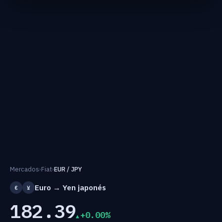
Mercados
›
Fiat
›
EUR / JPY
Euro → Yen japonés
€
¥
182.39
+0.00%