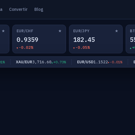
ta
Convertir
Blog
★
★
★
EUR/CHF
EUR/JPY
BT
0.9359
182.45
5
-0.02%
-0.05%
+
3,716.60
1.1522
XAU/EUR
EUR/USD
EUR
+0.73%
-0.01%