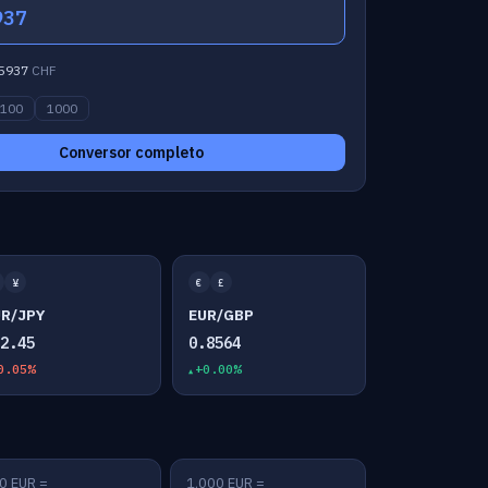
937
5937
CHF
100
1000
Conversor completo
¥
€
£
UR/JPY
EUR/GBP
82.45
0.8564
0.05%
+0.00%
0 EUR =
1,000 EUR =