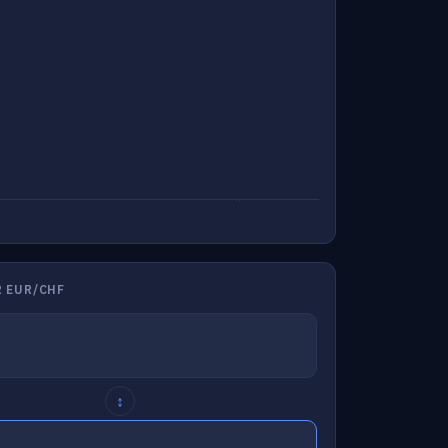
 EUR/CHF
↕