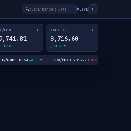
☾
🔍
LIVE
★
★
C/EUR
XAU/EUR
5,741.81
3,716.60
0.01%
+0.73%
0.8564
0.9359
182.45
/GBP
EUR/CHF
EUR/JPY
+0.00%
-0.02%