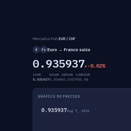
Mercados
›
Fiat
›
EUR / CHF
Euro → Franco suizo
€
Fr
0.935937
-0.02%
1 EUR
10 EUR
100 EUR
1,000 EUR
0.935937
9.3594
93.5937
935.94
GRÁFICO DE PRECIOS
0.935937
Aug 7, 2026