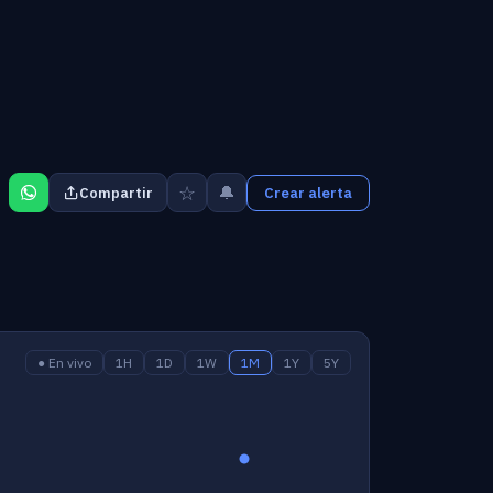
☆
🔔
Compartir
Crear alerta
● En vivo
1H
1D
1W
1M
1Y
5Y