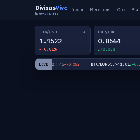
Divisas
Vivo
Inicio
Mercados
Oro
Pla
live
exchanges
★
EUR/USD
EUR/GBP
1.1522
0.8564
-0.01%
+0.00%
182.45
55,741.81
EUR/JPY
BTC/EUR
-0.02%
-0.05%
+0.01%
LIVE