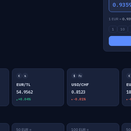
0.935
1 EUR =
0.93
1
10
€
₺
$
Fr
€
EUR/TL
USD/CHF
E
54.9562
0.8123
1
+0.04%
-0.01%
-
50 EUR =
100 EUR =
50