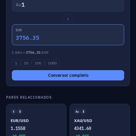
Au
↕
EUR
3756.35
1 XAU =
3756.35
EUR
1
10
100
1000
Conversor completo
PARES RELACIONADOS
€
$
Au
$
EUR/USD
XAU/USD
1.1558
4341.60
+0.00%
+0.00%