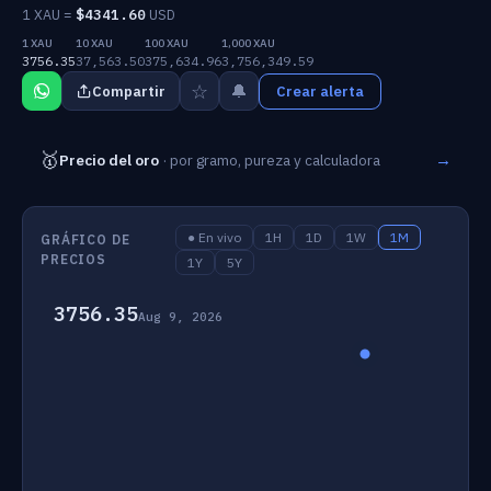
1 XAU =
$
4341.60
USD
1 XAU
10 XAU
100 XAU
1,000 XAU
3756.35
37,563.50
375,634.96
3,756,349.59
☆
🔔
Compartir
Crear alerta
🥇
→
Precio del oro
· por gramo, pureza y calculadora
● En vivo
1H
1D
1W
1M
GRÁFICO DE
PRECIOS
1Y
5Y
3756.35
Aug 9, 2026