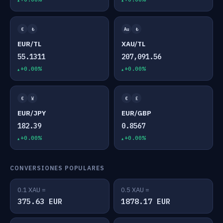
€
₺
Au
₺
EUR/TL
XAU/TL
55.1311
207,091.56
+0.00%
+0.00%
€
¥
€
£
EUR/JPY
EUR/GBP
182.39
0.8567
+0.00%
+0.00%
CONVERSIONES POPULARES
0.1 XAU =
0.5 XAU =
375.63 EUR
1878.17 EUR