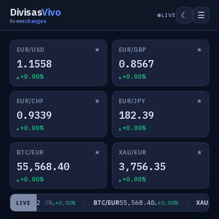
Divisas
Vivo
☰
☾
LIVE
live
exchanges
★
★
EUR/USD
EUR/GBP
1.1558
0.8567
+0.00%
+0.00%
★
★
EUR/CHF
EUR/JPY
0.9339
182.39
+0.00%
+0.00%
★
★
BTC/EUR
XAU/EUR
55,568.40
3,756.35
+0.00%
+0.00%
182.39
55,568.40
EUR/JPY
BTC/EUR
XAU/EUR
+0.00%
+0.00%
LIVE