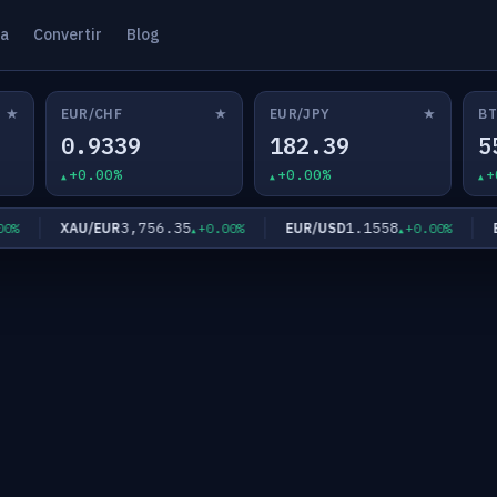
ta
Convertir
Blog
★
★
★
EUR/CHF
EUR/JPY
BT
0.9339
182.39
5
+0.00%
+0.00%
+
3,756.35
1.1558
XAU/EUR
EUR/USD
EU
+0.00%
+0.00%