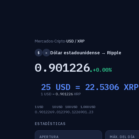
Mercados
›
Cripto
›
USD / XRP
Dólar estadounidense → Ripple
$
✕
0.901226
+0.00%
25 USD =
22.5306
XRP
1 USD =
0.901226
XRP
1 USD
10 USD
100 USD
1,000 USD
0.901226
9.0123
90.1226
901.23
ESTADÍSTICAS
APERTURA
MÁX. DEL DÍA