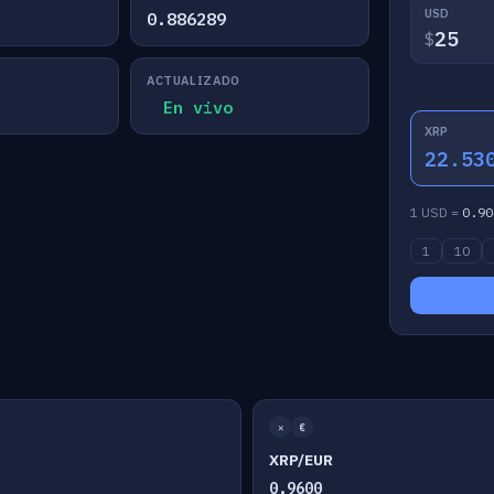
USD
0.886289
$
ACTUALIZADO
En vivo
XRP
22.53
1 USD =
0.90
1
10
✕
€
XRP/EUR
0.9600