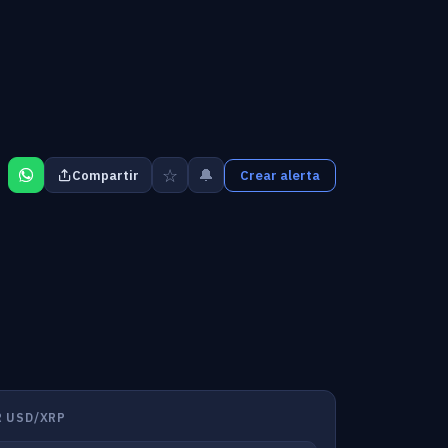
☆
🔔
Compartir
Crear alerta
 USD/XRP