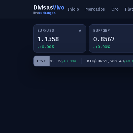
Divisas
Vivo
Inicio
Mercados
Oro
Pla
live
exchanges
★
EUR/USD
EUR/GBP
1.1558
0.8567
+0.00%
+0.00%
9
182.39
55,568.40
EUR/JPY
BTC/EUR
+0.00%
+0.00%
+0.00%
LIVE