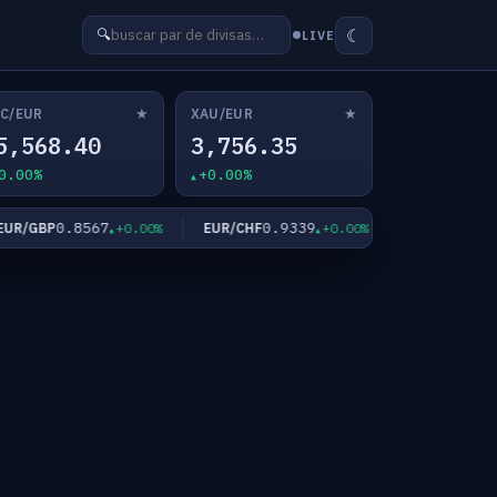
☾
🔍
LIVE
★
★
C/EUR
XAU/EUR
5,568.40
3,756.35
0.00%
+0.00%
0.8567
0.9339
182.3
R/GBP
EUR/CHF
EUR/JPY
+0.00%
+0.00%