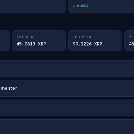
+0.00%
50 USD =
100 USD =
50
45.0613 XRP
90.1226 XRP
4
temente?