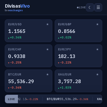
Divisas
Vivo
☰
☾
LIVE
live
exchanges
★
★
EUR/USD
EUR/GBP
1.1565
0.8566
+0.36%
+0.02%
★
★
EUR/CHF
EUR/JPY
0.9338
182.13
-0.25%
-0.22%
★
★
BTC/EUR
XAU/EUR
55,536.29
3,757.28
-0.36%
+1.83%
182.13
55,536.29
EUR/JPY
BTC/EUR
XAU/EU
-0.22%
-0.36%
LIVE