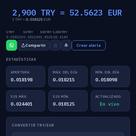
2,900 TRY =
52.5623
EUR
1 TRY =
0.018125
EUR
1 TRY
10 TRY
100 TRY
1,000 TRY
0.018125
0.181249
1.8125
18.1249
☆
🔔
Compartir
Crear alerta
ESTADÍSTICAS
APERTURA
MÁX. DEL DÍA
MÍN. DEL DÍA
0.018198
0.018215
0.018098
52S MÁX.
52S MÍN.
ACTUALIZADO
0.024401
0.018125
En vivo
CONVERTIR TRY/EUR