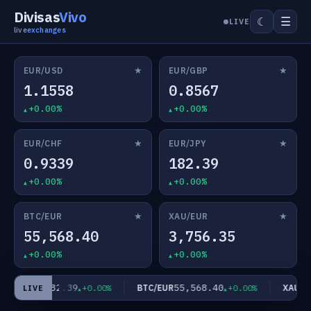
Divisas
Vivo
☰
☾
LIVE
live
exchanges
★
★
EUR/USD
EUR/GBP
1.1558
0.8567
+0.00%
+0.00%
★
★
EUR/CHF
EUR/JPY
0.9339
182.39
+0.00%
+0.00%
★
★
BTC/EUR
XAU/EUR
55,568.40
3,756.35
+0.00%
+0.00%
182.39
55,568.40
EUR/JPY
BTC/EUR
XAU/EU
+0.00%
+0.00%
LIVE