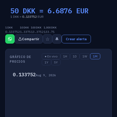
50 DKK =
6.6876
EUR
1 DKK =
0.133752
EUR
1 DKK
10 DKK
100 DKK
1,000 DKK
0.133752
1.3375
13.3752
133.75
☆
🔔
Compartir
Crear alerta
● En vivo
1H
1D
1W
1M
GRÁFICO DE
PRECIOS
1Y
5Y
0.133752
Aug 9, 2026