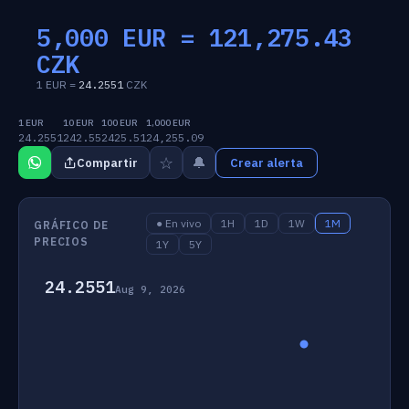
5,000 EUR =
121,275.43
CZK
1 EUR =
24.2551
CZK
1 EUR
10 EUR
100 EUR
1,000 EUR
24.2551
242.55
2425.51
24,255.09
☆
🔔
Compartir
Crear alerta
● En vivo
1H
1D
1W
1M
GRÁFICO DE
PRECIOS
1Y
5Y
24.2551
Aug 9, 2026