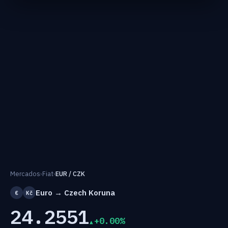
Mercados
›
Fiat
›
EUR / CZK
Euro → Czech Koruna
€
Kč
24.2551
+0.00%