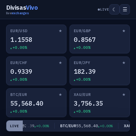
Divisas
Vivo
☰
☾
LIVE
live
exchanges
★
★
EUR/USD
EUR/GBP
1.1558
0.8567
+0.00%
+0.00%
★
★
EUR/CHF
EUR/JPY
0.9339
182.39
+0.00%
+0.00%
★
★
BTC/EUR
XAU/EUR
55,568.40
3,756.35
+0.00%
+0.00%
182.39
55,568.40
EUR/JPY
BTC/EUR
XAU/EU
+0.00%
+0.00%
LIVE