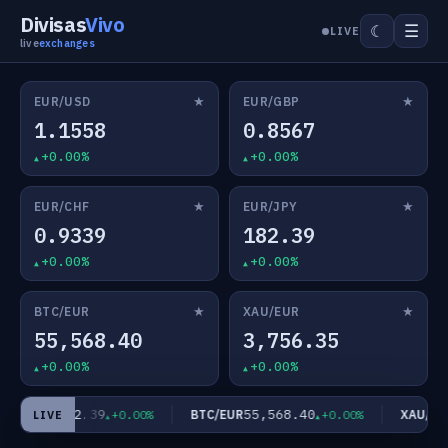
Divisas
Vivo
☰
☾
LIVE
live
exchanges
★
★
EUR/USD
EUR/GBP
1.1558
0.8567
+0.00%
+0.00%
★
★
EUR/CHF
EUR/JPY
0.9339
182.39
+0.00%
+0.00%
★
★
BTC/EUR
XAU/EUR
55,568.40
3,756.35
+0.00%
+0.00%
182.39
55,568.40
EUR/JPY
BTC/EUR
XAU/EUR
+0.00%
+0.00%
LIVE