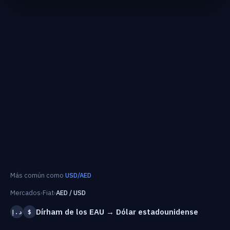
Más común como
USD/AED
Mercados
›
Fiat
›
AED / USD
Dírham de los EAU → Dólar estadounidense
د.إ
$