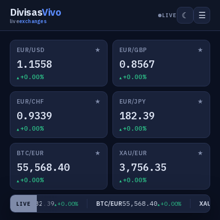
Divisas
Vivo
☰
☾
LIVE
live
exchanges
★
★
EUR/USD
EUR/GBP
1.1558
0.8567
+0.00%
+0.00%
★
★
EUR/CHF
EUR/JPY
0.9339
182.39
+0.00%
+0.00%
★
★
BTC/EUR
XAU/EUR
55,568.40
3,756.35
+0.00%
+0.00%
182.39
55,568.40
EUR/JPY
BTC/EUR
XAU/EU
+0.00%
+0.00%
LIVE