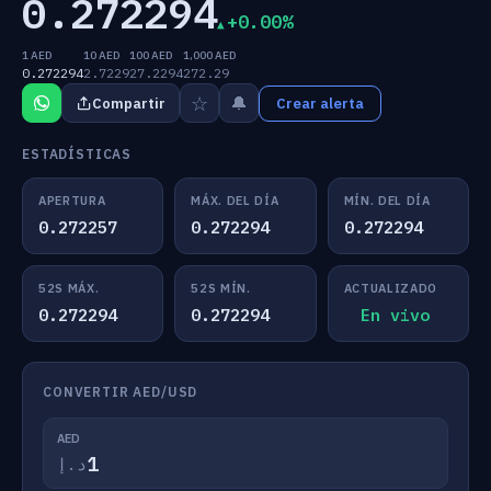
0.272294
+0.00%
1 AED
10 AED
100 AED
1,000 AED
0.272294
2.7229
27.2294
272.29
☆
🔔
Compartir
Crear alerta
ESTADÍSTICAS
APERTURA
MÁX. DEL DÍA
MÍN. DEL DÍA
0.272257
0.272294
0.272294
52S MÁX.
52S MÍN.
ACTUALIZADO
0.272294
0.272294
En vivo
CONVERTIR AED/USD
AED
د.إ