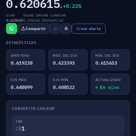
0.620615
+0.22%
1 CAD
10 CAD
100 CAD
1,000 CAD
0.620615
6.2062
62.0615
620.62
☆
🔔
Compartir
Crear alerta
ESTADÍSTICAS
APERTURA
MÁX. DEL DÍA
MÍN. DEL DÍA
0.619238
0.623393
0.615653
52S MÁX.
52S MÍN.
ACTUALIZADO
0.648099
0.608522
En vivo
CONVERTIR CAD/EUR
CAD
C$