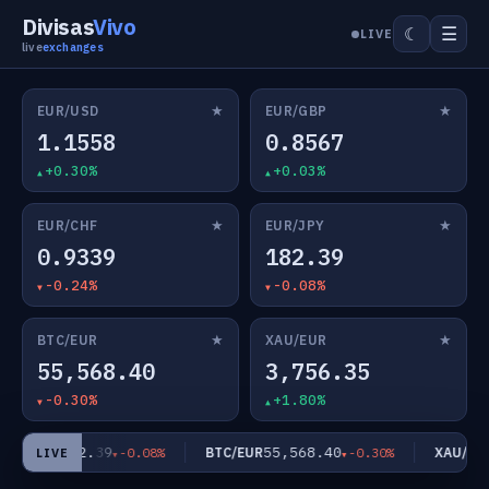
Divisas
Vivo
☰
☾
LIVE
live
exchanges
★
★
EUR/USD
EUR/GBP
1.1558
0.8567
+0.30%
+0.03%
★
★
EUR/CHF
EUR/JPY
0.9339
182.39
-0.24%
-0.08%
★
★
BTC/EUR
XAU/EUR
55,568.40
3,756.35
-0.30%
+1.80%
182.39
55,568.40
EUR/JPY
BTC/EUR
XAU/EUR
-0.08%
-0.30%
LIVE