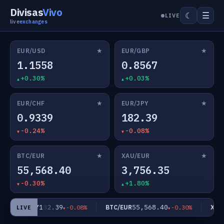
Divisas
Vivo
☰
☾
LIVE
live
exchanges
★
★
EUR/USD
EUR/GBP
1.1558
0.8567
+0.30%
+0.03%
★
★
EUR/CHF
EUR/JPY
0.9339
182.39
-0.24%
-0.08%
★
★
BTC/EUR
XAU/EUR
55,568.40
3,756.35
-0.30%
+1.80%
182.39
55,568.40
EUR/JPY
BTC/EUR
XAU/
-0.08%
-0.30%
LIVE