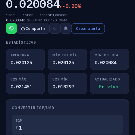
0.020084
-0.20%
1 EGP
10 EGP
100 EGP
1,000 EGP
0.020084
0.200844
2.0084
20.0844
☆
🔔
Compartir
Crear alerta
ESTADÍSTICAS
APERTURA
MÁX. DEL DÍA
MÍN. DEL DÍA
0.020125
0.020125
0.020084
52S MÁX.
52S MÍN.
ACTUALIZADO
0.021451
0.018297
En vivo
CONVERTIR EGP/USD
EGP
£