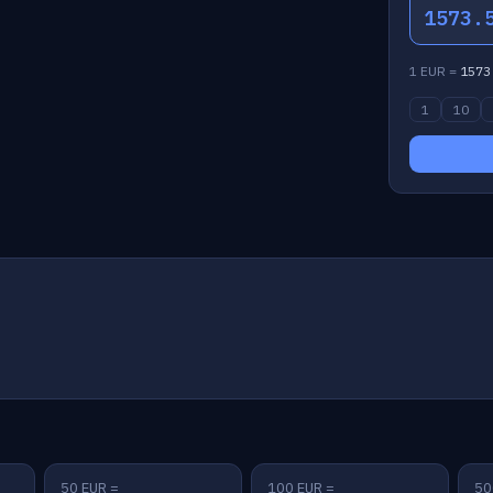
1573.
1 EUR =
1573
1
10
50 EUR =
100 EUR =
50