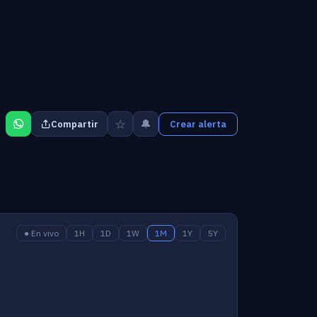
☆
🔔
Compartir
Crear alerta
● En vivo
1H
1D
1W
1M
1Y
5Y