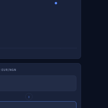
R EUR/NGN
↕