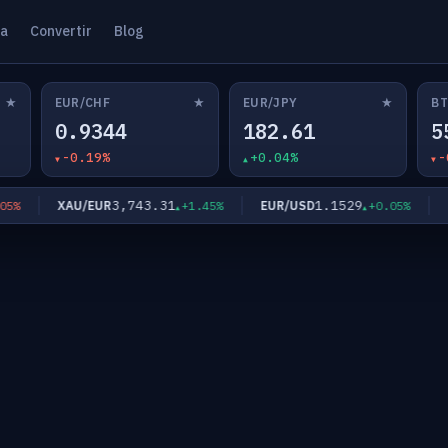
ta
Convertir
Blog
★
★
★
EUR/CHF
EUR/JPY
BT
0.9344
182.61
5
-0.19%
+0.04%
-
3,743.31
1.1529
XAU/EUR
EUR/USD
EU
+1.45%
+0.05%