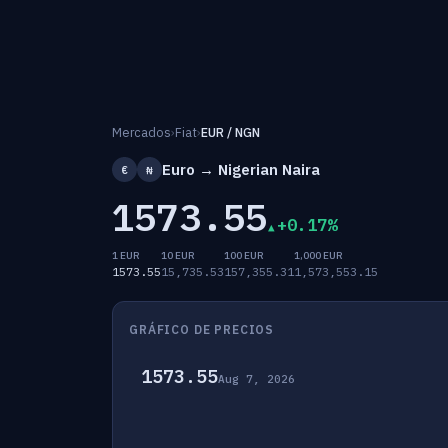
Mercados
›
Fiat
›
EUR / NGN
Euro → Nigerian Naira
€
₦
1573.55
+0.17%
1 EUR
10 EUR
100 EUR
1,000 EUR
1573.55
15,735.53
157,355.31
1,573,553.15
GRÁFICO DE PRECIOS
1573.55
Aug 7, 2026