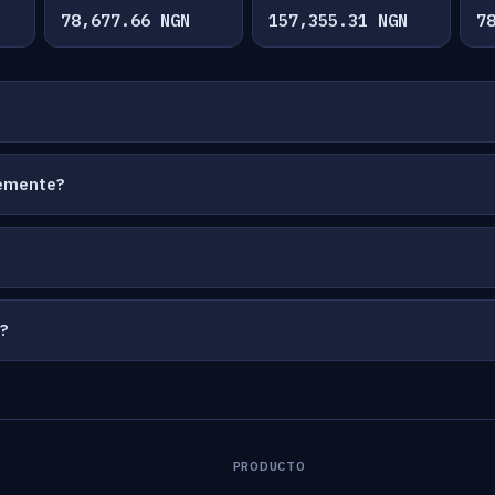
78,677.66 NGN
157,355.31 NGN
7
temente?
a?
PRODUCTO