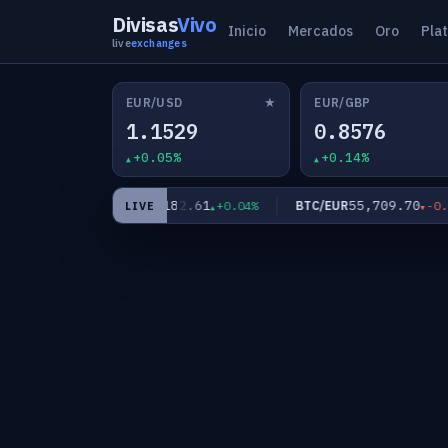
Divisas
Vivo
Inicio
Mercados
Oro
Pla
live
exchanges
★
EUR/USD
EUR/GBP
1.1529
0.8576
+0.05%
+0.14%
4
182.61
55,709.70
EUR/JPY
BTC/EUR
-0.19%
+0.04%
-0.05%
LIVE