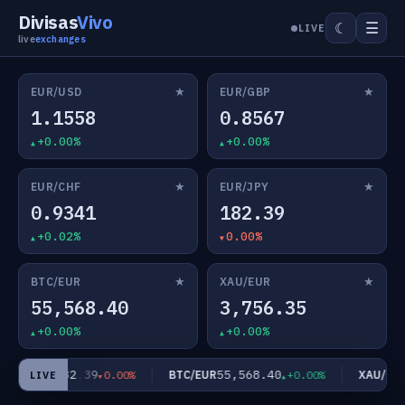
Divisas
Vivo
☰
☾
LIVE
live
exchanges
★
★
EUR/USD
EUR/GBP
1.1558
0.8567
+0.00%
+0.00%
★
★
EUR/CHF
EUR/JPY
0.9341
182.39
+0.02%
0.00%
★
★
BTC/EUR
XAU/EUR
55,568.40
3,756.35
+0.00%
+0.00%
182.39
55,568.40
EUR/JPY
BTC/EUR
XAU/EUR
0.00%
+0.00%
LIVE