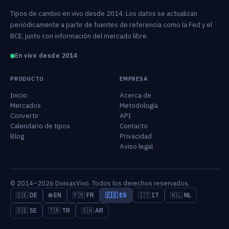
Tipos de cambio en vivo desde 2014. Los datos se actualizan
periódicamente a partir de fuentes de referencia como la Fed y el
BCE, junto con información del mercado libre.
En vivo desde 2014
PRODUCTO
EMPRESA
Inicio
Acerca de
Mercados
Metodología
Convertir
API
Calendario de tipos
Contacto
Blog
Privacidad
Aviso legal
© 2014–2026 DivisasVivo. Todos los derechos reservados.
🇩🇪 DE
🌐 EN
🇫🇷 FR
🇪🇸 ES
🇮🇹 IT
🇳🇱 NL
🇸🇪 SE
🇹🇷 TR
🇸🇦 AR