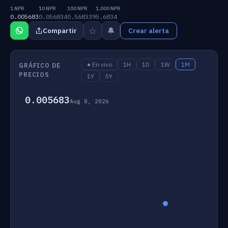
1 NPR
10 NPR
100 NPR
1,000 NPR
0.005683
0.056834
0.568339
5.6834
☆
🔔
Compartir
Crear alerta
● En vivo
1H
1D
1W
1M
GRÁFICO DE
PRECIOS
1Y
5Y
0.005683
Aug 8, 2026