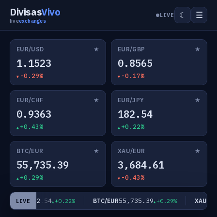
Divisas
Vivo
☰
☾
LIVE
live
exchanges
★
★
EUR/USD
EUR/GBP
1.1523
0.8565
-0.29%
-0.17%
★
★
EUR/CHF
EUR/JPY
0.9363
182.54
+0.43%
+0.22%
★
★
BTC/EUR
XAU/EUR
55,735.39
3,684.61
+0.29%
-0.43%
182.54
55,735.39
EUR/JPY
BTC/EUR
XAU/EUR
+0.22%
+0.29%
LIVE