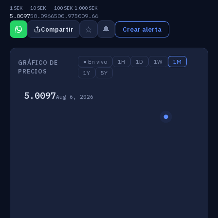
1 SEK
10 SEK
100 SEK
1,000 SEK
5.0097
50.0966
500.97
5009.66
☆
🔔
Compartir
Crear alerta
● En vivo
1H
1D
1W
1M
GRÁFICO DE
PRECIOS
1Y
5Y
5.0097
Aug 6, 2026