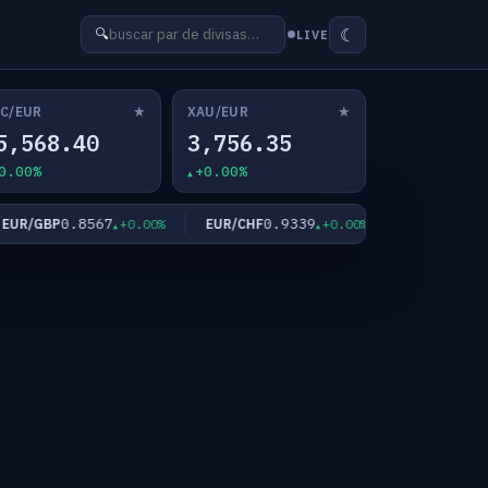
☾
🔍
LIVE
★
★
C/EUR
XAU/EUR
5,568.40
3,756.35
0.00%
+0.00%
0.8567
0.9339
182.3
R/GBP
EUR/CHF
EUR/JPY
+0.00%
+0.00%