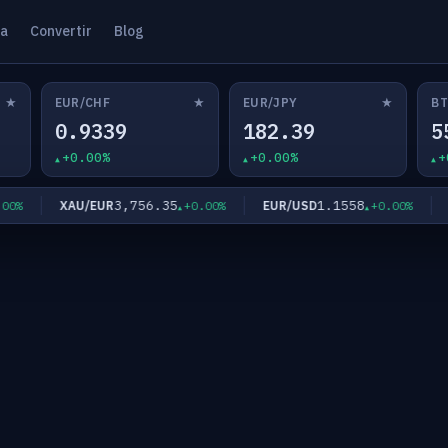
ta
Convertir
Blog
★
★
★
EUR/CHF
EUR/JPY
BT
0.9339
182.39
5
+0.00%
+0.00%
+
3,756.35
1.1558
XAU/EUR
EUR/USD
EU
%
+0.00%
+0.00%