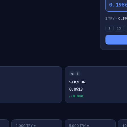
0.198
1 TRY =
0.19
1
10
kr
€
SEK/EUR
0.0913
+0.00%
1,000 TRY =
5,000 TRY =
10