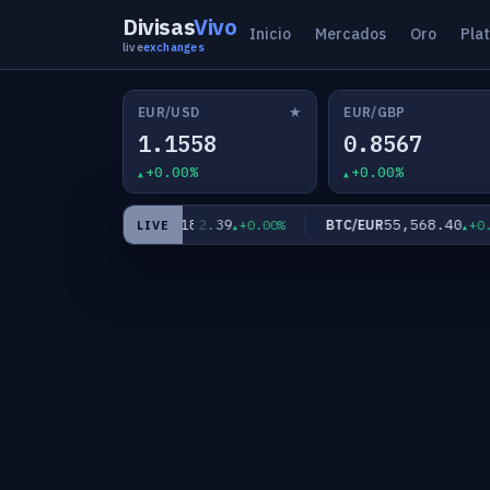
Divisas
Vivo
Inicio
Mercados
Oro
Pla
live
exchanges
★
EUR/USD
EUR/GBP
1.1558
0.8567
+0.00%
+0.00%
9
182.39
55,568.40
EUR/JPY
BTC/EUR
+0.00%
+0.00%
+0.00
LIVE