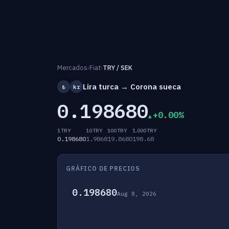
Mercados
›
Fiat
›
TRY / SEK
Lira turca → Corona sueca
₺
kr
0.198680
+0.00%
1 TRY
10 TRY
100 TRY
1,000 TRY
0.198680
1.9868
19.8680
198.68
GRÁFICO DE PRECIOS
0.198680
Aug 8, 2026