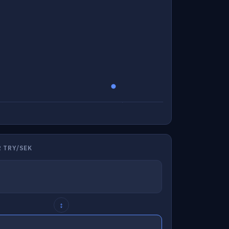
 TRY/SEK
↕