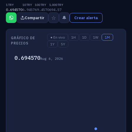
1 TRY
10 TRY
100 TRY
1,000 TRY
0.694570
6.9457
69.4570
694.57
☆
🔔
Compartir
Crear alerta
● En vivo
1H
1D
1W
1M
GRÁFICO DE
PRECIOS
1Y
5Y
0.694570
Aug 6, 2026