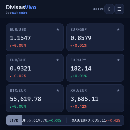
Divisas
Vivo
☰
☾
LIVE
live
exchanges
★
★
EUR/USD
EUR/GBP
1.1547
0.8579
-0.08%
-0.01%
★
★
EUR/CHF
EUR/JPY
0.9321
182.14
-0.02%
+0.01%
★
★
BTC/EUR
XAU/EUR
55,619.78
3,685.11
+0.08%
-0.42%
55,619.78
3,685.11
BTC/EUR
XAU/EUR
+0.08%
-0.42%
LIVE