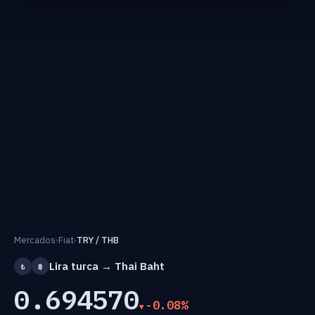
Mercados
›
Fiat
›
TRY / THB
Lira turca → Thai Baht
₺
฿
0.694570
-0.08%