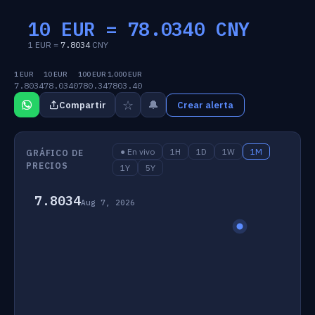
10 EUR =
78.0340
CNY
1 EUR =
7.8034
CNY
1 EUR
10 EUR
100 EUR
1,000 EUR
7.8034
78.0340
780.34
7803.40
☆
🔔
Compartir
Crear alerta
● En vivo
1H
1D
1W
1M
GRÁFICO DE
PRECIOS
1Y
5Y
7.8034
Aug 7, 2026