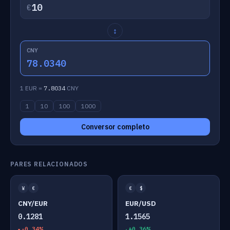
€
↕
CNY
78.0340
1 EUR =
7.8034
CNY
1
10
100
1000
Conversor completo
PARES RELACIONADOS
¥
€
€
$
CNY/EUR
EUR/USD
0.1281
1.1565
-0.34%
+0.36%