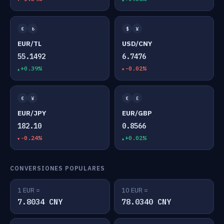
€
₺
$
¥
EUR/TL
USD/CNY
55.1492
6.7476
+0.39%
-0.02%
€
¥
€
£
EUR/JPY
EUR/GBP
182.10
0.8566
-0.24%
+0.02%
CONVERSIONES POPULARES
1 EUR =
10 EUR =
7.8034 CNY
78.0340 CNY