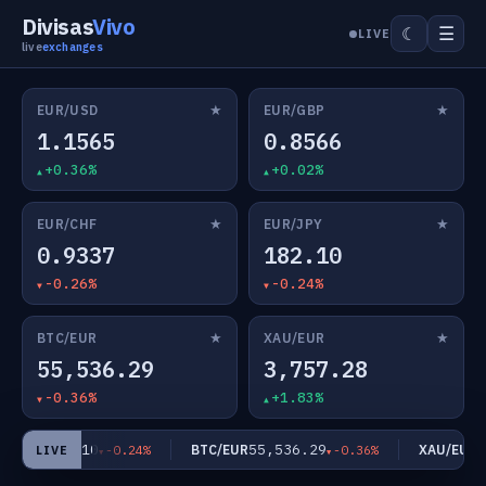
Divisas
Vivo
☰
☾
LIVE
live
exchanges
★
★
EUR/USD
EUR/GBP
1.1565
0.8566
+0.36%
+0.02%
★
★
EUR/CHF
EUR/JPY
0.9337
182.10
-0.26%
-0.24%
★
★
BTC/EUR
XAU/EUR
55,536.29
3,757.28
-0.36%
+1.83%
182.10
55,536.29
3,
R/JPY
BTC/EUR
XAU/EUR
-0.24%
-0.36%
LIVE