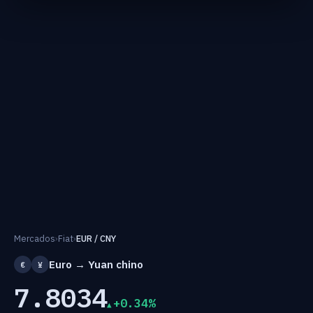
Mercados
›
Fiat
›
EUR / CNY
Euro → Yuan chino
€
¥
7.8034
+0.34%