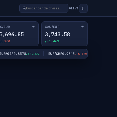
☾
🔍
LIVE
★
★
C/EUR
XAU/EUR
5,696.85
3,743.58
0.07%
+1.46%
0.8578
0.9345
182.5
/GBP
EUR/CHF
EUR/JPY
+0.16%
-0.18%