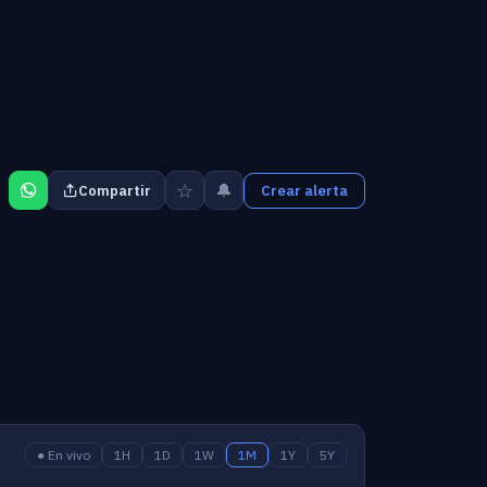
☆
🔔
Compartir
Crear alerta
● En vivo
1H
1D
1W
1M
1Y
5Y