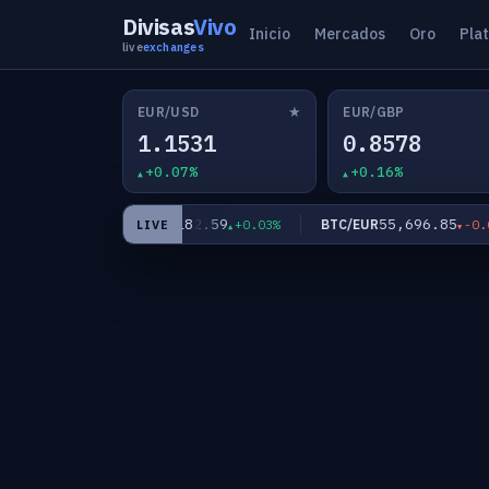
Divisas
Vivo
Inicio
Mercados
Oro
Pla
live
exchanges
★
EUR/USD
EUR/GBP
1.1531
0.8578
+0.07%
+0.16%
5
182.59
55,696.85
EUR/JPY
BTC/EUR
-0.18%
+0.03%
-0.07%
LIVE