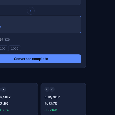
↕
9
29
NZD
100
1000
Conversor completo
¥
€
£
UR/JPY
EUR/GBP
82.59
0.8578
0.03%
+0.16%