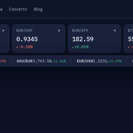
ta
Convertir
Blog
★
★
★
EUR/CHF
EUR/JPY
BT
0.9345
182.59
5
-0.18%
+0.03%
-
3,743.58
1.1531
XAU/EUR
EUR/USD
EUR
+1.46%
+0.07%