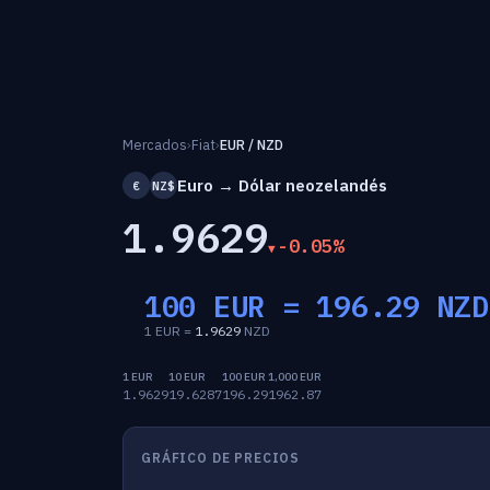
Mercados
›
Fiat
›
EUR / NZD
Euro → Dólar neozelandés
€
NZ$
1.9629
-0.05%
100 EUR =
196.29
NZD
1 EUR =
1.9629
NZD
1 EUR
10 EUR
100 EUR
1,000 EUR
1.9629
19.6287
196.29
1962.87
GRÁFICO DE PRECIOS