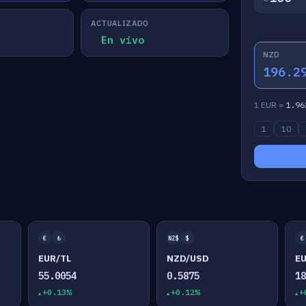
ACTUALIZADO
En vivo
NZD
196.2
1 EUR =
1.96
1
10
€
₺
NZ$
$
€
EUR/TL
NZD/USD
E
55.0054
0.5875
1
+0.13%
+0.12%
+