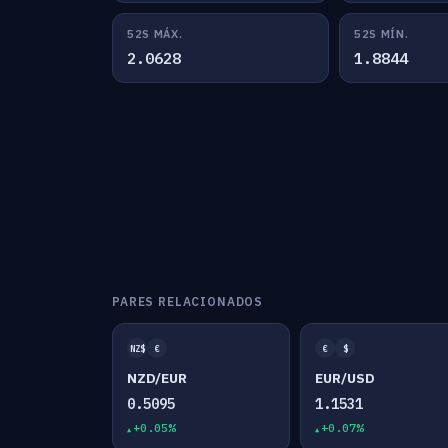
52S MÁX.
52S MÍN.
2.0628
1.8844
PARES RELACIONADOS
NZ$
€
€
$
NZD/EUR
EUR/USD
0.5095
1.1531
+0.05%
+0.07%