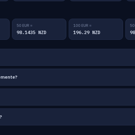
50 EUR =
100 EUR =
50
98.1435 NZD
196.29 NZD
9
temente?
?