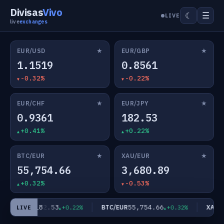
Divisas
Vivo
☰
☾
LIVE
live
exchanges
★
★
EUR/USD
EUR/GBP
1.1519
0.8561
-0.32%
-0.22%
★
★
EUR/CHF
EUR/JPY
0.9361
182.53
+0.41%
+0.22%
★
★
BTC/EUR
XAU/EUR
55,754.66
3,680.89
+0.32%
-0.53%
182.53
55,754.66
EUR/JPY
BTC/EUR
XAU/E
+0.22%
+0.32%
LIVE