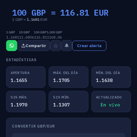
100 GBP =
116.81
EUR
1 GBP =
1.1681
EUR
1 GBP
10 GBP
100 GBP
1,000 GBP
1.1681
11.6806
116.81
1168.06
☆
🔔
Compartir
Crear alerta
ESTADÍSTICAS
APERTURA
MÁX. DEL DÍA
MÍN. DEL DÍA
1.1655
1.1705
1.1638
52S MÁX.
52S MÍN.
ACTUALIZADO
1.1970
1.1307
En vivo
CONVERTIR GBP/EUR