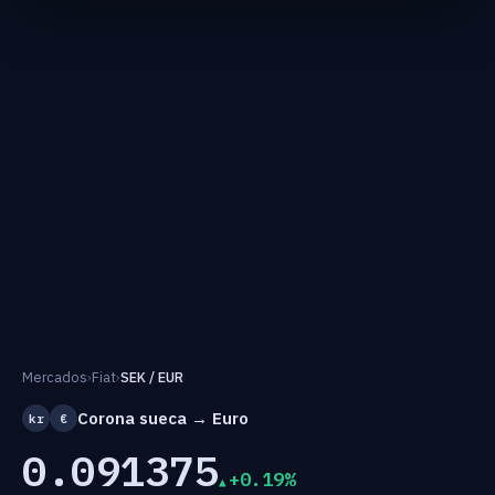
Mercados
›
Fiat
›
SEK / EUR
Corona sueca → Euro
kr
€
0.091375
+0.19%