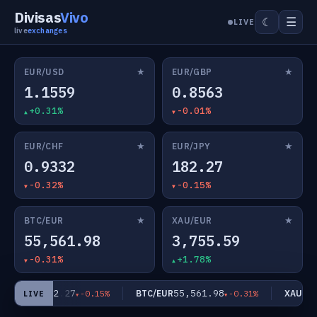
Divisas
Vivo
☰
☾
LIVE
live
exchanges
★
★
EUR/USD
EUR/GBP
1.1559
0.8563
+0.31%
-0.01%
★
★
EUR/CHF
EUR/JPY
0.9332
182.27
-0.32%
-0.15%
★
★
BTC/EUR
XAU/EUR
55,561.98
3,755.59
-0.31%
+1.78%
182.27
55,561.98
EUR/JPY
BTC/EUR
XAU/EUR
-0.15%
-0.31%
LIVE