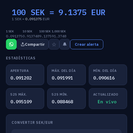
100 SEK =
9.1375
EUR
1 SEK =
0.091375
EUR
1 SEK
10 SEK
100 SEK
1,000 SEK
0.091375
0.913748
9.1375
91.3748
☆
🔔
Compartir
Crear alerta
ESTADÍSTICAS
APERTURA
MÁX. DEL DÍA
MÍN. DEL DÍA
0.091202
0.091991
0.090616
52S MÁX.
52S MÍN.
ACTUALIZADO
0.095109
0.088468
En vivo
CONVERTIR SEK/EUR