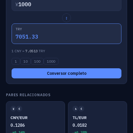
¥
↕
TRY
7051.33
1 CNY =
7.0513
TRY
1
10
100
1000
Conversor completo
PARES RELACIONADOS
¥
€
₺
€
CNY/EUR
TL/EUR
0.1286
0.0182
+0.34%
+0.28%