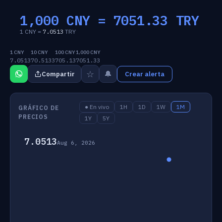
1,000 CNY =
7051.33
TRY
1 CNY =
7.0513
TRY
1 CNY
10 CNY
100 CNY
1,000 CNY
7.0513
70.5133
705.13
7051.33
☆
🔔
Compartir
Crear alerta
● En vivo
1H
1D
1W
1M
GRÁFICO DE
PRECIOS
1Y
5Y
7.0513
Aug 6, 2026