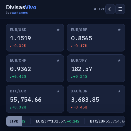
Divisas
Vivo
☰
☾
LIVE
live
exchanges
★
★
EUR/USD
EUR/GBP
1.1519
0.8565
-0.32%
-0.17%
★
★
EUR/CHF
EUR/JPY
0.9362
182.57
+0.42%
+0.24%
★
★
BTC/EUR
XAU/EUR
55,754.66
3,683.85
+0.32%
-0.45%
9362
182.57
55,754.66
EUR/JPY
BTC/EUR
+0.42%
+0.24%
+0
LIVE