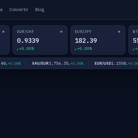
ta
Convertir
Blog
★
★
★
EUR/CHF
EUR/JPY
BT
0.9339
182.39
5
+0.00%
+0.00%
+
3,756.35
1.1558
XAU/EUR
EUR/USD
+0.00%
+0.00%
+0.00%