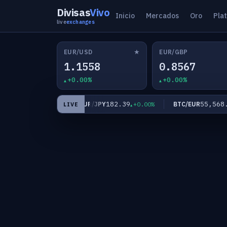
Divisas
Vivo
Inicio
Mercados
Oro
Pla
live
exchanges
★
EUR/USD
EUR/GBP
1.1558
0.8567
+0.00%
+0.00%
0.9339
182.39
55,568.40
F
EUR/JPY
BTC/EUR
+0.00%
+0.00%
LIVE