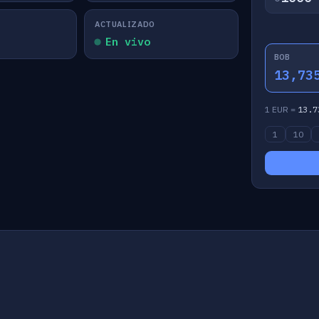
ACTUALIZADO
En vivo
BOB
13,73
1 EUR =
13.7
1
10