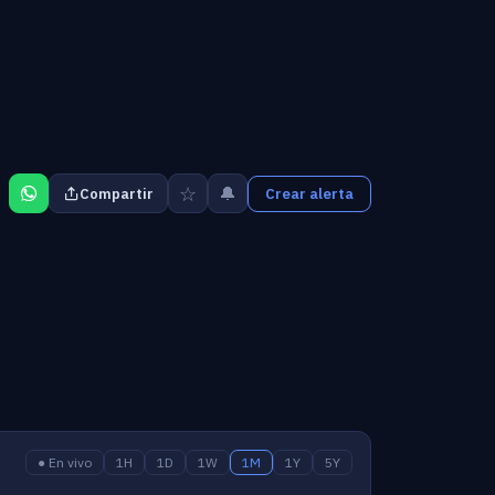
☆
🔔
Compartir
Crear alerta
● En vivo
1H
1D
1W
1M
1Y
5Y