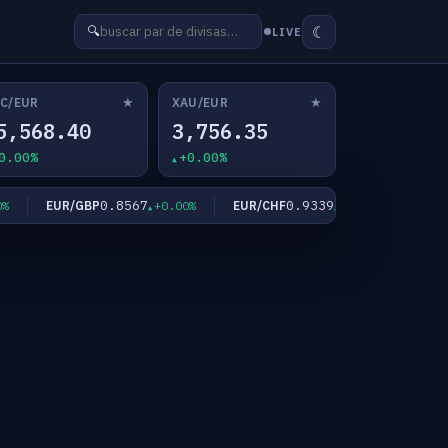
☾
🔍
LIVE
★
★
C/EUR
XAU/EUR
5,568.40
3,756.35
0.00%
+0.00%
0.8567
0.9339
EUR/GBP
EUR/CHF
EUR/JP
+0.00%
+0.00%