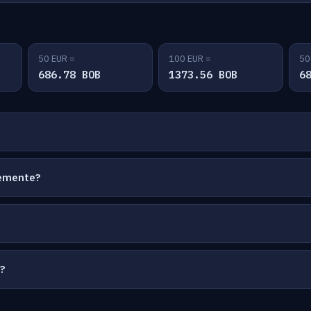
50 EUR =
100 EUR =
50
686.78 BOB
1373.56 BOB
6
temente?
a?