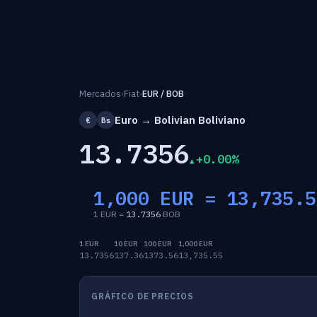
Mercados
›
Fiat
›
EUR / BOB
Euro → Bolivian Boliviano
€
Bs
13.7356
+0.00%
1,000 EUR =
13,735.5
1 EUR =
13.7356
BOB
1 EUR
10 EUR
100 EUR
1,000 EUR
13.7356
137.36
1373.56
13,735.55
GRÁFICO DE PRECIOS