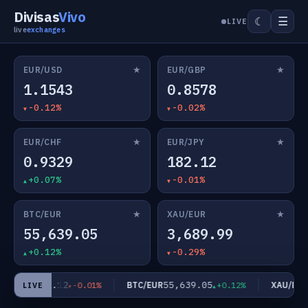
Divisas
Vivo
☰
☾
LIVE
live
exchanges
★
★
EUR/USD
EUR/GBP
1.1543
0.8578
-0.12%
-0.02%
★
★
EUR/CHF
EUR/JPY
0.9329
182.12
+0.07%
-0.01%
★
★
BTC/EUR
XAU/EUR
55,639.05
3,689.99
+0.12%
-0.29%
182.12
55,639.05
3
UR/JPY
BTC/EUR
XAU/EUR
-0.01%
+0.12%
LIVE