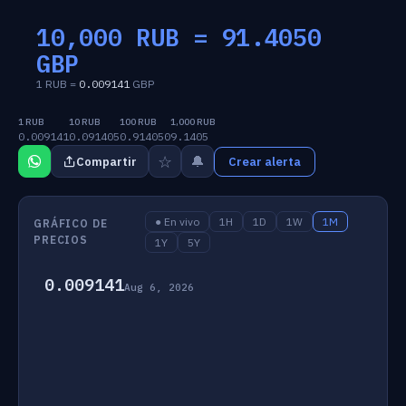
10,000 RUB =
91.4050
GBP
1 RUB =
0.009141
GBP
1 RUB
10 RUB
100 RUB
1,000 RUB
0.009141
0.091405
0.914050
9.1405
☆
🔔
Compartir
Crear alerta
● En vivo
1H
1D
1W
1M
GRÁFICO DE
PRECIOS
1Y
5Y
0.009141
Aug 6, 2026