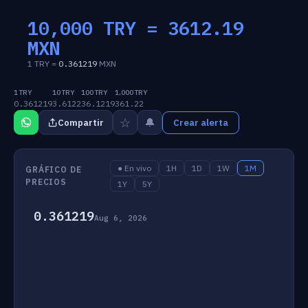
10,000 TRY =
3612.19
MXN
1 TRY =
0.361219
MXN
1 TRY
10 TRY
100 TRY
1,000 TRY
0.361219
3.6122
36.1219
361.22
☆
🔔
Compartir
Crear alerta
● En vivo
1H
1D
1W
1M
GRÁFICO DE
PRECIOS
1Y
5Y
0.361219
Aug 6, 2026