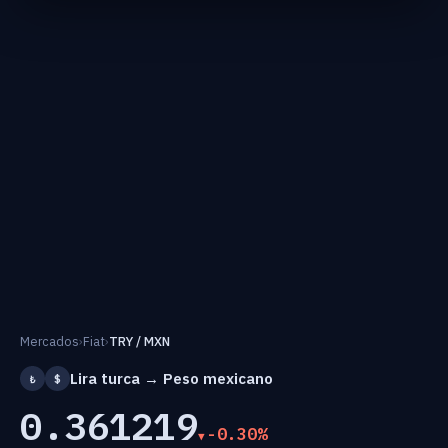
Mercados
›
Fiat
›
TRY / MXN
Lira turca → Peso mexicano
₺
$
0.361219
-0.30%