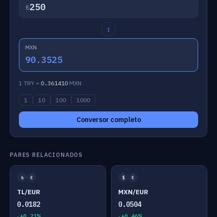
₺
↕
MXN
90.3525
1 TRY =
0.361410
MXN
1
10
100
1000
Conversor completo
PARES RELACIONADOS
₺
€
$
€
TL/EUR
MXN/EUR
0.0182
0.0504
+0.21%
+0.46%