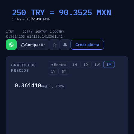
250 TRY =
90.3525
MXN
1 TRY =
0.361410
MXN
1 TRY
10 TRY
100 TRY
1,000 TRY
0.361410
3.6141
36.1410
361.41
☆
🔔
Compartir
Crear alerta
● En vivo
1H
1D
1W
1M
GRÁFICO DE
PRECIOS
1Y
5Y
0.361410
Aug 6, 2026