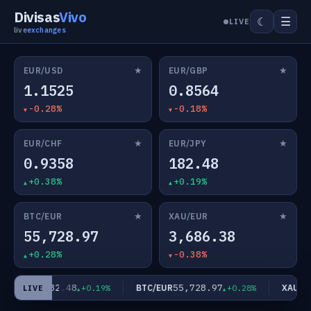
Divisas
Vivo
☰
☾
LIVE
live
exchanges
★
★
EUR/USD
EUR/GBP
1.1525
0.8564
-0.28%
-0.18%
★
★
EUR/CHF
EUR/JPY
0.9358
182.48
+0.38%
+0.19%
★
★
BTC/EUR
XAU/EUR
55,728.97
3,686.38
+0.28%
-0.38%
182.48
55,728.97
EUR/JPY
BTC/EUR
XAU/EU
+0.19%
+0.28%
LIVE