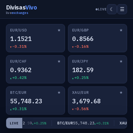
Divisas
Vivo
☰
☾
LIVE
live
exchanges
★
★
EUR/USD
EUR/GBP
1.1521
0.8566
-0.31%
-0.16%
★
★
EUR/CHF
EUR/JPY
0.9362
182.59
+0.42%
+0.25%
★
★
BTC/EUR
XAU/EUR
55,748.23
3,679.68
+0.31%
-0.56%
182.59
55,748.23
EUR/JPY
BTC/EUR
XAU/EUR
+0.25%
+0.31%
LIVE