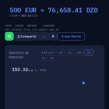
500 EUR =
76,658.41
DZD
1 EUR =
153.32
DZD
1 EUR
10 EUR
100 EUR
1,000 EUR
153.32
1533.17
15,331.68
153,316.82
☆
🔔
Compartir
Crear alerta
● En vivo
1H
1D
1W
1M
GRÁFICO DE
PRECIOS
1Y
5Y
153.32
Aug 6, 2026