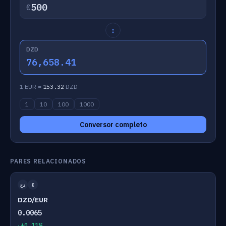
€
↕
DZD
76,658.41
1 EUR =
153.32
DZD
1
10
100
1000
Conversor completo
PARES RELACIONADOS
دج
€
DZD/EUR
0.0065
+0.11%