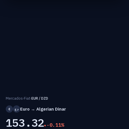
Mercados
›
Fiat
›
EUR / DZD
Euro → Algerian Dinar
€
دج
153.32
-0.11%