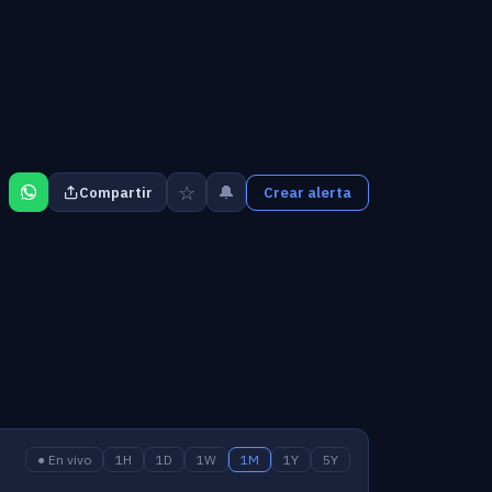
☆
🔔
Compartir
Crear alerta
● En vivo
1H
1D
1W
1M
1Y
5Y