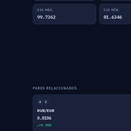
52S MÁX.
52S MÍN.
99.7362
81.6346
PARES RELACIONADOS
₽
€
RUB/EUR
0.0106
+0.98%