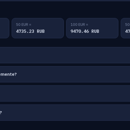
50 EUR =
100 EUR =
50
4735.23 RUB
9470.46 RUB
4
temente?
?