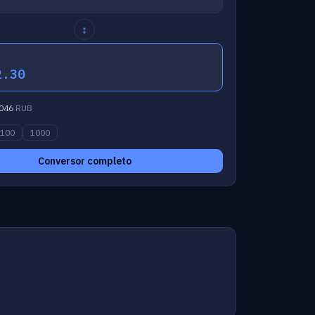
↕
2.30
046
RUB
100
1000
Conversor completo