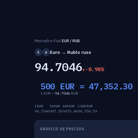
Mercados
›
Fiat
›
EUR / RUB
Euro → Rublo ruso
€
₽
94.7046
-0.98%
500 EUR =
47,352.30
1 EUR =
94.7046
RUB
1 EUR
10 EUR
100 EUR
1,000 EUR
94.7046
947.05
9470.46
94,704.59
GRÁFICO DE PRECIOS