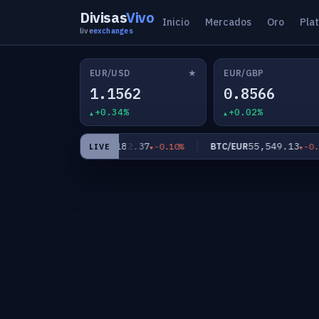
Divisas
Vivo
Inicio
Mercados
Oro
Pla
live
exchanges
★
EUR/USD
EUR/GBP
1.1562
0.8566
+0.34%
+0.02%
4
182.37
55,549.13
EUR/JPY
BTC/EUR
-0.29%
-0.10%
-0.33%
LIVE