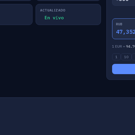
ACTUALIZADO
En vivo
RUB
47,35
1 EUR =
94.7
1
10