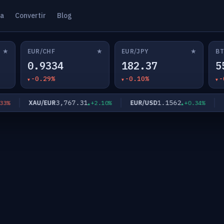
ta
Convertir
Blog
★
★
★
EUR/CHF
EUR/JPY
BT
0.9334
182.37
5
-0.29%
-0.10%
-
3,767.31
1.1562
XAU/EUR
EUR/USD
EU
+2.10%
+0.34%