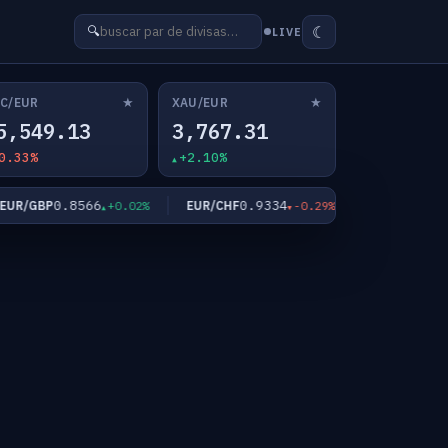
☾
🔍
LIVE
★
★
C/EUR
XAU/EUR
5,549.13
3,767.31
0.33%
+2.10%
0.8566
0.9334
182.3
R/GBP
EUR/CHF
EUR/JPY
+0.02%
-0.29%