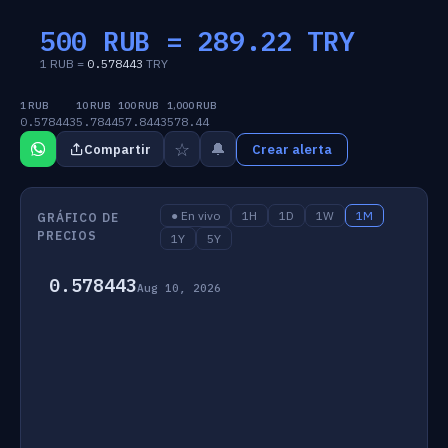
500 RUB =
289.22
TRY
1 RUB =
0.578443
TRY
1 RUB
10 RUB
100 RUB
1,000 RUB
0.578443
5.7844
57.8443
578.44
☆
🔔
Compartir
Crear alerta
● En vivo
1H
1D
1W
1M
GRÁFICO DE
PRECIOS
1Y
5Y
0.578443
Aug 10, 2026