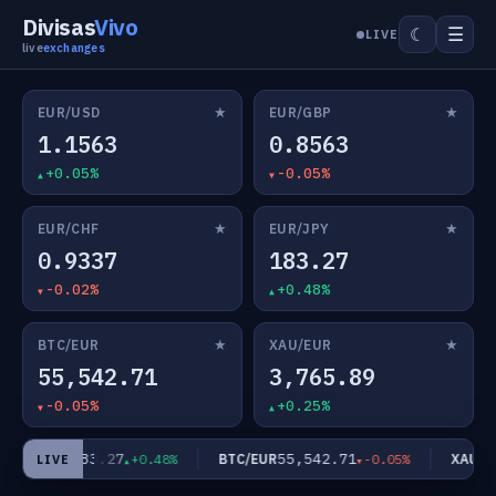
Divisas
Vivo
☰
☾
LIVE
live
exchanges
★
★
EUR/USD
EUR/GBP
1.1563
0.8563
+0.05%
-0.05%
★
★
EUR/CHF
EUR/JPY
0.9337
183.27
-0.02%
+0.48%
★
★
BTC/EUR
XAU/EUR
55,542.71
3,765.89
-0.05%
+0.25%
183.27
55,542.71
EUR/JPY
BTC/EUR
XAU/EU
+0.48%
-0.05%
LIVE