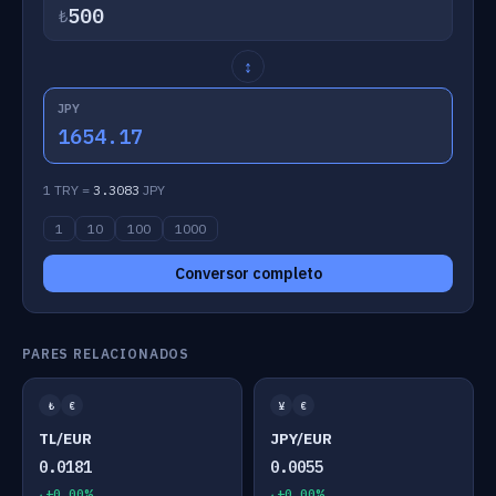
₺
↕
JPY
1654.17
1 TRY =
3.3083
JPY
1
10
100
1000
Conversor completo
PARES RELACIONADOS
₺
€
¥
€
TL/EUR
JPY/EUR
0.0181
0.0055
+0.00%
+0.00%