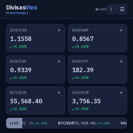
Divisas
Vivo
☰
☾
LIVE
live
exchanges
★
★
EUR/USD
EUR/GBP
1.1558
0.8567
+0.00%
+0.00%
★
★
EUR/CHF
EUR/JPY
0.9339
182.39
+0.00%
+0.00%
★
★
BTC/EUR
XAU/EUR
55,568.40
3,756.35
+0.00%
+0.00%
182.39
55,568.40
EUR/JPY
BTC/EUR
XAU/EU
+0.00%
+0.00%
LIVE