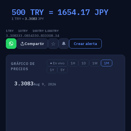
500 TRY =
1654.17
JPY
1 TRY =
3.3083
JPY
1 TRY
10 TRY
100 TRY
1,000 TRY
3.3083
33.0834
330.83
3308.34
☆
🔔
Compartir
Crear alerta
● En vivo
1H
1D
1W
1M
GRÁFICO DE
PRECIOS
1Y
5Y
3.3083
Aug 9, 2026