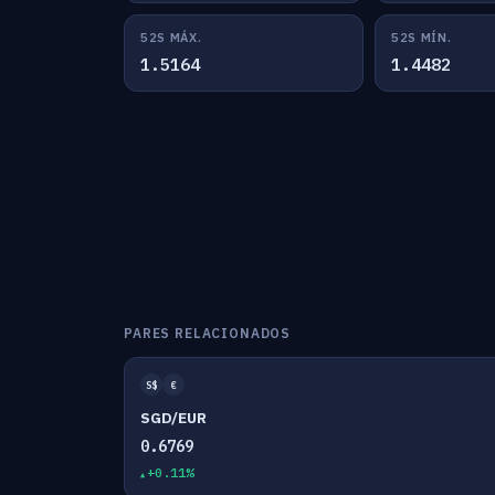
52S MÁX.
52S MÍN.
1.5164
1.4482
PARES RELACIONADOS
S$
€
SGD/EUR
0.6769
+0.11%