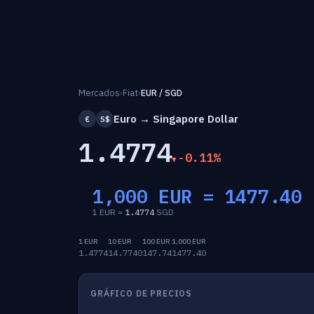
Mercados
›
Fiat
›
EUR / SGD
Euro → Singapore Dollar
€
S$
1.4774
-0.11%
1,000 EUR =
1477.40
1 EUR =
1.4774
SGD
1 EUR
10 EUR
100 EUR
1,000 EUR
1.4774
14.7740
147.74
1477.40
GRÁFICO DE PRECIOS