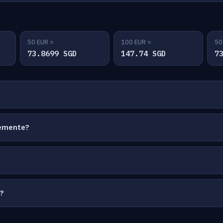
50 EUR =
100 EUR =
50
73.8699 SGD
147.74 SGD
7
temente?
a?