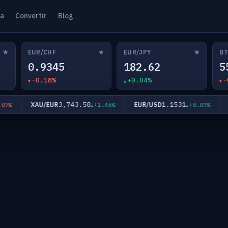
ta
Convertir
Blog
★
★
★
EUR/CHF
EUR/JPY
BT
0.9345
182.62
5
-0.18%
+0.04%
-
3,743.58
1.1531
XAU/EUR
EUR/USD
EU
%
+1.46%
+0.07%