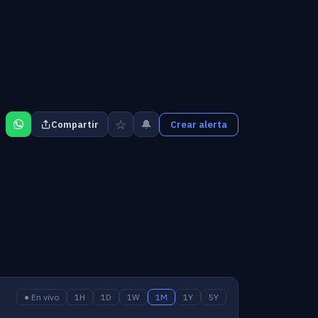
☆
🔔
Compartir
Crear alerta
● En vivo
1H
1D
1W
1M
1Y
5Y