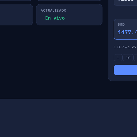
ACTUALIZADO
En vivo
SGD
1477.
1 EUR =
1.47
1
10