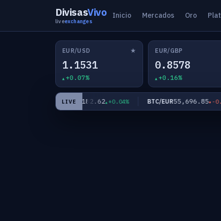
Divisas
Vivo
Inicio
Mercados
Oro
Pla
live
exchanges
★
EUR/USD
EUR/GBP
1.1531
0.8578
+0.07%
+0.16%
5
182.62
55,696.85
EUR/JPY
BTC/EUR
-0.18%
+0.04%
-0.07
LIVE