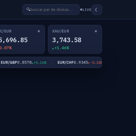
☾
🔍
LIVE
★
★
C/EUR
XAU/EUR
5,696.85
3,743.58
0.07%
+1.46%
0.8578
0.9345
182.6
R/GBP
EUR/CHF
EUR/JPY
+0.16%
-0.18%