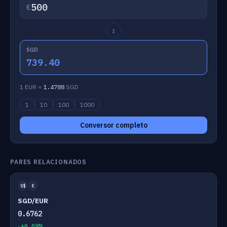
€
↕
SGD
739.40
1 EUR =
1.4788
SGD
1
10
100
1000
Conversor completo
PARES RELACIONADOS
S$
€
SGD/EUR
0.6762
+0.09%