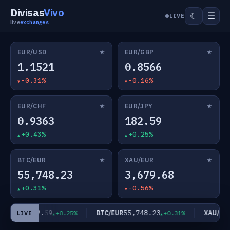
Divisas
Vivo
☰
☾
LIVE
live
exchanges
★
★
EUR/USD
EUR/GBP
1.1521
0.8566
-0.31%
-0.16%
★
★
EUR/CHF
EUR/JPY
0.9363
182.59
+0.43%
+0.25%
★
★
BTC/EUR
XAU/EUR
55,748.23
3,679.68
+0.31%
-0.56%
182.59
55,748.23
UR/JPY
BTC/EUR
XAU/EUR
+0.25%
+0.31%
LIVE