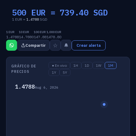
500 EUR =
739.40
SGD
1 EUR =
1.4788
SGD
1 EUR
10 EUR
100 EUR
1,000 EUR
1.4788
14.7880
147.88
1478.80
☆
🔔
Compartir
Crear alerta
● En vivo
1H
1D
1W
1M
GRÁFICO DE
PRECIOS
1Y
5Y
1.4788
Aug 6, 2026